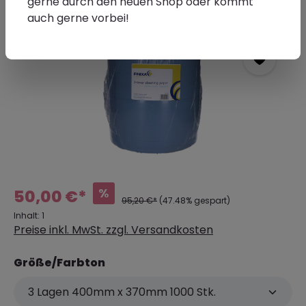
gerne durch den neuen Shop oder kommt
auch gerne vorbei!
%
50,00 €*
95,20 €*
(47.48% gespart)
Inhalt:
1
Preise inkl. MwSt. zzgl. Versandkosten
Größe/Farbton