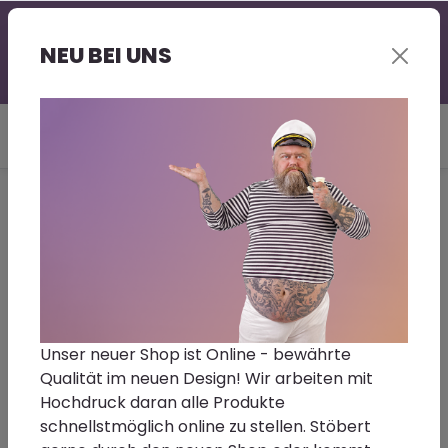
Professionelle Beratung - gerne auch bei Euch vor
Ort | Großer Lagerbestand | Kurze Lieferzeit |
NEU BEI UNS
Sonderwünsche - Fragt gerne nach!
Du bist hier:
Home
Sale
Finixa Putzpapier
Größe/Farbton:
3 Lagen 400mm x 370mm 1000
Stk.
Unser neuer Shop ist Online - bewährte
Qualität im neuen Design! Wir arbeiten mit
Hochdruck daran alle Produkte
Finixa Putzpapier
schnellstmöglich online zu stellen. Stöbert