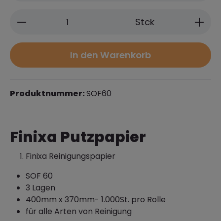
Produkt Anzahl: Gib den gewünschten 
Stck
In den Warenkorb
Produktnummer:
SOF60
Finixa Putzpapier
Finixa Reinigungspapier
SOF 60
3 Lagen
400mm x 370mm- 1.000St. pro Rolle
für alle Arten von Reinigung