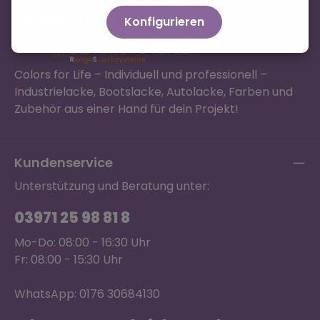
RungeS RS Lacksysteme GmbH
Konfigurieren
Colors for Life – Individuell und professionell –
Industrielacke, Bootslacke, Autolacke, Farben und
Zubehör aus einer Hand für dein Projekt!
Kundenservice
Unterstützung und Beratung unter:
03971 25 98 81 8
Mo-Do: 08:00 - 16:30 Uhr
Fr: 08:00 - 15:30 Uhr
WhatsApp: 0176 30684130