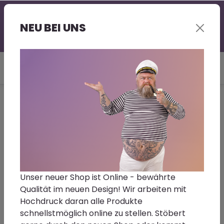
Professionelle Beratung - gerne auch bei Euch vor
Ort | Großer Lagerbestand | Kurze Lieferzeit |
NEU BEI UNS
Sonderwünsche - Fragt gerne nach!
Du bist hier:
Home
Bootslacke (Nord)®
Polyesterharz
Unser neuer Shop ist Online - bewährte
Filter
Qualität im neuen Design! Wir arbeiten mit
Hochdruck daran alle Produkte
Bald verfügbar - Wir arbeiten mit
schnellstmöglich online zu stellen. Stöbert
Hochdruck daran :-).