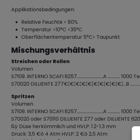
Applikationsbedingungen:
Relative Feuchte < 80%
Temperatur >10°C <35°C
Oberflächentemperatur 5°C> Taupunkt
Mischungsverhältnis
Streichen oder Rollen
Volumen
S7109. INTERNO SCAFI 8257............................A ............. 1000 Te
S70020 DILUENTE 277€¦€¦€¦€¦€¦€¦€¦€¦€¦€¦...B ...........
Spritzen
Volumen
S7109. INTERNO SCAFI 8257............................A ............. 1000 Te
S70020 oder S70110 DILUENTE 277 oder DILUENTE 6209...B.
ßÿ Düse herkömmlich und HVLP: 1.2-1.3 mm
Druck: 3,5 €ô 4 Atm HVLP: 2 €ô 2,5 Atm