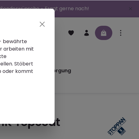
 | Sonderwünsche - Fragt gerne nach!
 - bewährte
r arbeiten mit
en
Schleifmittel
kte
ellen. Stöbert
iere
Altlackentsorgung
p oder kommt
 1K Topcoat