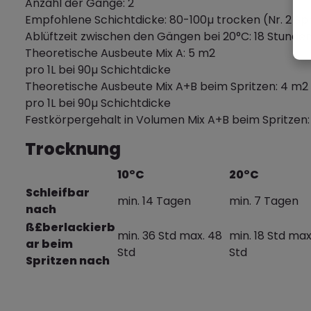
Anzahl der Gänge: 2
Empfohlene Schichtdicke: 80-100µ trocken (Nr. 2 Sp
Ablüftzeit zwischen den Gängen bei 20°C: 18 Stunden
Theoretische Ausbeute Mix A: 5 m2
pro 1L bei 90µ Schichtdicke
Theoretische Ausbeute Mix A+B beim Spritzen: 4 m2
pro 1L bei 90µ Schichtdicke
Festkörpergehalt in Volumen Mix A+B beim Spritzen:
Trocknung
10°C
20°C
Schleifbar
min. 14 Tagen
min. 7 Tagen
nach
ß£berlackierb
min. 36 Std max. 48
min. 18 Std max
ar beim
Std
Std
Spritzen nach