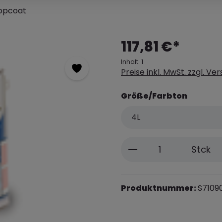
Topcoat
117,81 €*
Inhalt:
1
Preise inkl. MwSt. zzgl. V
Größe/Farbton
Produkt Anzahl: 
Stck
Produktnummer:
S7109