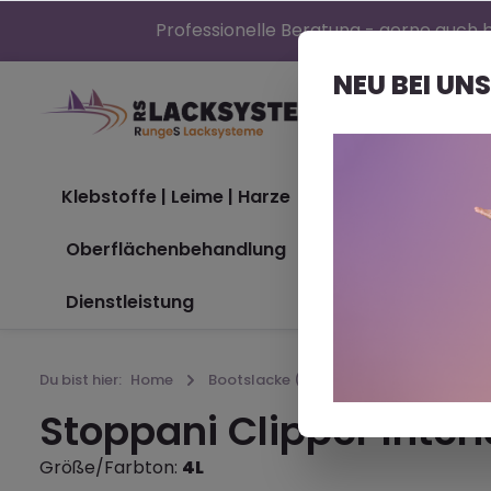
Professionelle Beratung - gerne auch b
NEU BEI UNS
Klebstoffe | Leime | Harze
Bootslacke (Nor
Oberflächenbehandlung
Maschinen
Dienstleistung
Du bist hier:
Home
Bootslacke (Nord)®
1-Komponenti
Stoppani Clipper Interi
Größe/Farbton:
4L