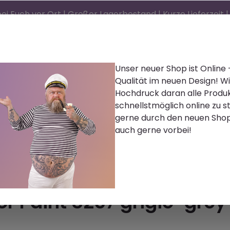
ei Euch vor Ort | Großer Lagerbestand | Kurze Lieferzeit
Unser neuer Shop ist Online
Qualität im neuen Design! Wi
d)®
Reinigen | Polieren
Farbe | Lacke | Lasur
Hochdruck daran alle Produ
schnellstmöglich online zu st
Zubehör
Bekleidung
Palettenware
Karr
gerne durch den neuen Sho
auch gerne vorbei!
ge Lacke
or Paint 8257 grigio-grey