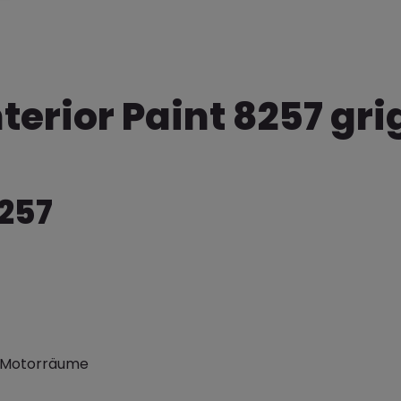
terior Paint 8257 gri
8257
, Motorräume