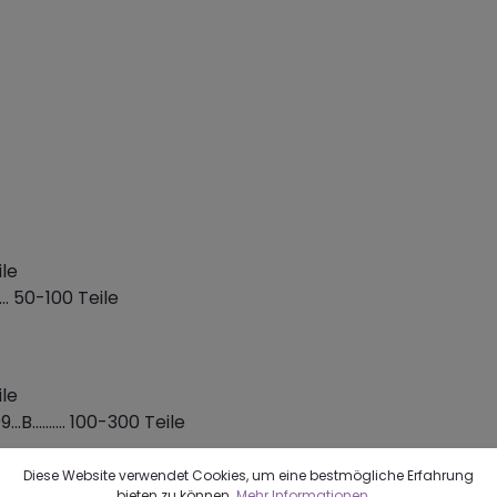
ile
.. 50-100 Teile
ile
......... 100-300 Teile
Diese Website verwendet Cookies, um eine bestmögliche Erfahrung
bieten zu können.
Mehr Informationen ...