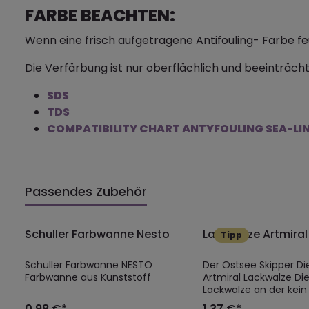
FARBE BEACHTEN:
Wenn eine frisch aufgetragene Antifouling- Farbe fe
Die Verfärbung ist nur oberflächlich und beeinträcht
SDS
TDS
COMPATIBILITY CHART ANTYFOULING SEA-LI
Passendes Zubehör
Schuller Farbwanne Nesto
Lackwalze Artmiral
Tipp
Schuller Farbwanne NESTO
Der Ostsee Skipper Di
Farbwanne aus Kunststoff
Artmiral Lackwalze Die perfekte
Lackwalze an der kein
und kein Bootseigner 
0,98 €*
1,37 €*