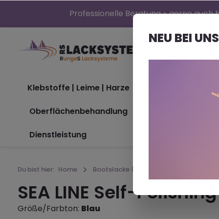
Professionelle Beratung - gerne auch b
NEU BEI UNS
Klebstoffe | Leime | Harze
Bootslacke (Nor
Oberflächenbehandlung
Maschinen
Dienstleistung
Du bist hier:
Home
Bootslacke (Nord)®
Antifouling
SEA LINE Self-Polishing
Größe/Farbton:
Blau