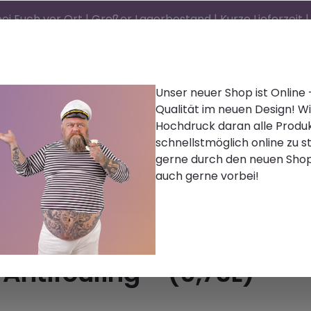
ei Euch vor Ort | Großer Lagerbestand | Kurze Lieferzeit
Unser neuer Shop ist Online
Qualität im neuen Design! Wi
d)®
Reinigen | Polieren
Farbe | Lacke | Lasur
Hochdruck daran alle Produ
schnellstmöglich online zu st
Zubehör
Bekleidung
Palettenware
Karr
gerne durch den neuen Sho
auch gerne vorbei!
 Antifouling - (0,75L)