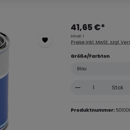
41,65 €*
Inhalt:
1
Preise inkl. MwSt. zzgl. V
Größe/Farbton
Produkt Anzahl: 
Stck
Produktnummer:
50100