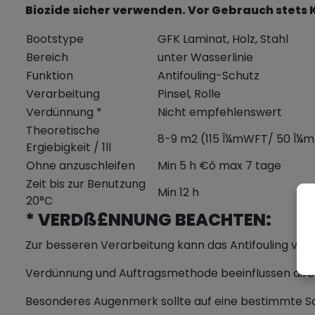
Biozide sicher verwenden. Vor Gebrauch stets
Bootstype
GFK Laminat, Holz, Stahl
Bereich
unter Wasserlinie
Funktion
Antifouling-Schutz
Verarbeitung
Pinsel, Rolle
Verdünnung *
Nicht empfehlenswert
Theoretische
8-9 m2 (115 Î¼mWFT/ 50 Î¼m
Ergiebigkeit / 1ll
Ohne anzuschleifen
Min 5 h €ô max 7 tage
Zeit bis zur Benutzung
Min 12 h
20°C
* VERDß£NNUNG BEACHTEN:
Zur besseren Verarbeitung kann das Antifouling ver
Verdünnung und Auftragsmethode beeinflussen direkt 
Besonderes Augenmerk sollte auf eine bestimmte Schi