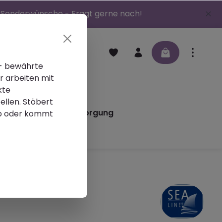
 | Sonderwünsche - Fragt gerne nach!
 - bewährte
r arbeiten mit
en
Schleifmittel
kte
ellen. Stöbert
iere
Altlackentsorgung
p oder kommt