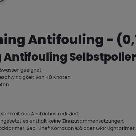
hing Antifouling - (0
g Antifouling Selbstpoli
üßwasser geeignet.
eschwindigkeit von 40 Knoten.
fen.
samkeit des Anstriches reduziert.
engesetzt es enthält keine Zinnzusammensetzungen.
oxidprimer, Sea-Line® Korrosion €ô oder GRP Lightprimer,