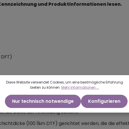
 Kennzeichnung und Produktinformationen lesen.
 DFT)
Diese Website verwendet Cookies, um eine bestmögliche Erfahrung
bieten zu können.
Mehr Informationen ...
dünnt werden, eine maximale Verdünnung von 5 Vol .-% w
Nur technisch notwendige
Konfigurieren
die Dicke der Antifouling Schicht.
chtdicke (100 Î¼m DTF) gerichtet werden, die die effekti