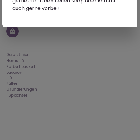
gerne durch den neuen Shop oder kommt
auch gerne vorbei!
Du bist hier:
Home
Farbe | Lacke |
Lasuren
Füller |
Grundierungen
| Spachtel
Remmers
Induline
GW-306
Holzschutz-