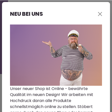
Professionelle
Beratung -
NEU BEI UNS
gerne auch bei
Euch vor Ort |
Großer
Lagerbestand |
Kurze Lieferzeit
|
Sonderwünsche
- Fragt gerne
nach!
Unser neuer Shop ist Online - bewährte
Qualität im neuen Design! Wir arbeiten mit
Hochdruck daran alle Produkte
schnellstmöglich online zu stellen. Stöbert