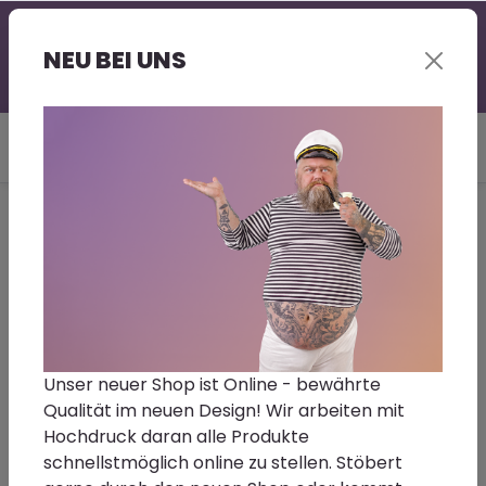
Professionelle Beratung - gerne auch bei Euch vor
Ort | Großer Lagerbestand | Kurze Lieferzeit |
NEU BEI UNS
Sonderwünsche - Fragt gerne nach!
Du bist hier:
Home
Maschinen
Mirka
Mirka Netzkabel 4,3m CE
230V für Deros 650/680CV
Mirka Schleifmittel GmbH
Unser neuer Shop ist Online - bewährte
Mirka Netzkabel 4,3m CE 230V für Deros
Qualität im neuen Design! Wir arbeiten mit
650/680CV
Hochdruck daran alle Produkte
schnellstmöglich online zu stellen. Stöbert