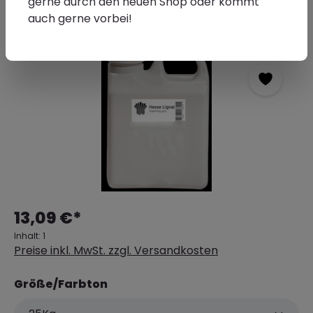
gerne durch den neuen Shop oder kommt
auch gerne vorbei!
13,09 €*
Inhalt:
1
Preise inkl. MwSt. zzgl. Versandkosten
Größe/Farbton