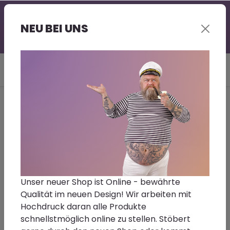
Professionelle Beratung - gerne auch bei Euch vor
Ort | Großer Lagerbestand | Kurze Lieferzeit |
NEU BEI UNS
Sonderwünsche - Fragt gerne nach!
Du bist hier:
Home
Farbe | Lacke | Lasuren
Füller | Grundierungen | Spachtel
Hesse Wischpaste weiß
TW4130-9343
Größe/Farbton:
25Kg
Unser neuer Shop ist Online - bewährte
Qualität im neuen Design! Wir arbeiten mit
Hochdruck daran alle Produkte
schnellstmöglich online zu stellen. Stöbert
Wischpaste weiß TW4130-9343