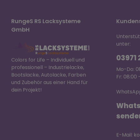
RungeS RS Lacksysteme
Kundens
GmbH
Unterstü
unter:
03971 2
Colors for Life – Individuell und
professionell – Industrielacke,
Mo-Do: 08
Bootslacke, Autolacke, Farben
Fr: 08:00 
und Zubehör aus einer Hand für
dein Projekt!
WhatsApp
Whats
sende
E-Mail: k