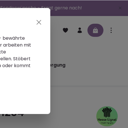
 | Sonderwünsche - Fragt gerne nach!
 - bewährte
r arbeiten mit
en
Schleifmittel
kte
ellen. Stöbert
iere
Altlackentsorgung
p oder kommt
11254