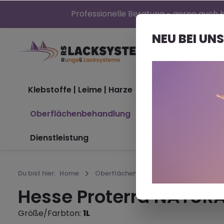
Professionelle Beratung - gerne auch b
NEU BEI UNS
Klebstoffe | Leime | Harze
Bootslacke (Nor
Oberflächenbehandlung
Maschinen
Dienstleistung
Du bist hier:
Home
Oberflächenbehandlung
Öle
Hesse Proterra NATUR
Größe/Farbton:
1L