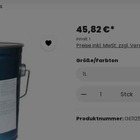
4
45,82 €*
Inhalt:
1
Preise inkl. MwSt. zzgl. V
Größe/Farbton
Produkt Anzahl: 
Stck
Produktnummer:
GE112