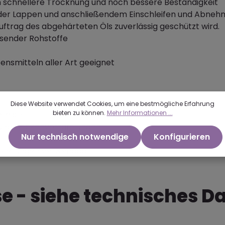
ch schnellere Trocknung und noch bessere Beständigkeit
le oder Lappen und anschließendem Einschleifen und Abn
 Auftrag des abgehärteten Öls zuverlässig geschützt wird.
sender Rohstoffe
ensmitteln aller Art geeignet
Diese Website verwendet Cookies, um eine bestmögliche Erfahrung
bieten zu können.
Mehr Informationen ...
ereich
und Deckenvertäfelungen.
Nur technisch notwendige
Konfigurieren
lackierungen verwendbar
 - siehe technisches Da