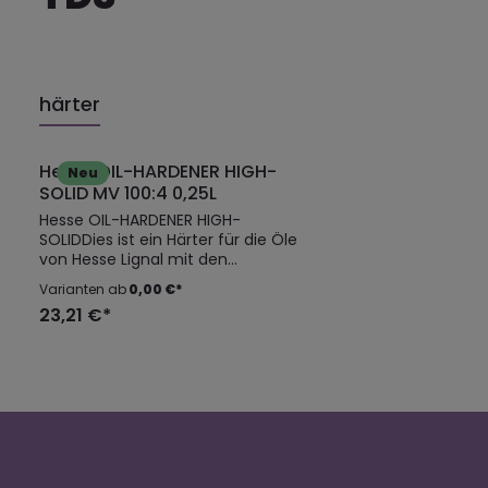
härter
Hesse OIL-HARDENER HIGH-
Neu
SOLID MV 100:4 0,25L
Hesse OIL-HARDENER HIGH-
SOLIDDies ist ein Härter für die Öle
von Hesse Lignal mit den
Bezeichnungen OE und OB.Durch
Varianten ab
0,00 €*
die Zugabe wird die Vernetzung
23,21 €*
und Aushärtung des Öles
herbeigeführt.Mischungsverhältni
s: 100:4Die genauen
Mengenverhältnisse und
Verarbeitungshinweise
entnehmen Sie bitte dem
Technischen Merkblatt des zu
verarbeitenden Öles sowie den
Sicherheitsdatenblättern.