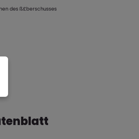
ehmen des ß£berschusses
tenblatt