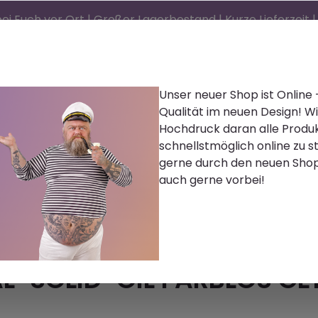
ei Euch vor Ort | Großer Lagerbestand | Kurze Lieferzeit
Unser neuer Shop ist Online
Qualität im neuen Design! Wi
d)®
Reinigen | Polieren
Farbe | Lacke | Lasur
Hochdruck daran alle Produ
schnellstmöglich online zu st
Zubehör
Bekleidung
Palettenware
Karr
gerne durch den neuen Sho
auch gerne vorbei!
AL-SOLID-OIL FARBLOS GE