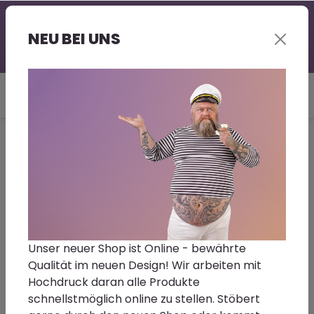
Professionelle Beratung - gerne auch bei Euch vor
Ort | Großer Lagerbestand | Kurze Lieferzeit |
NEU BEI UNS
Sonderwünsche - Fragt gerne nach!
Du bist hier:
Home
Farbe | Lacke | Lasuren
Decklacke
Hesse PUR Glaslack 5:1 DR
4076-0001 1L
Unser neuer Shop ist Online - bewährte
Qualität im neuen Design! Wir arbeiten mit
Hesse PUR Glaslack 5:1 DR 4076-0001
Hochdruck daran alle Produkte
schnellstmöglich online zu stellen. Stöbert