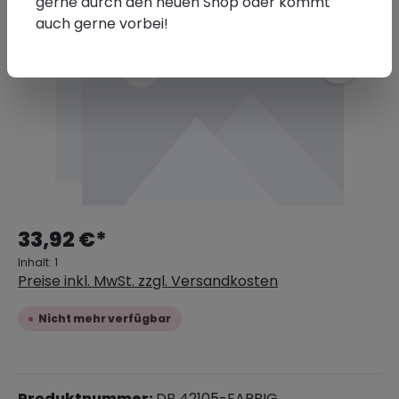
gerne durch den neuen Shop oder kommt
auch gerne vorbei!
33,92 €*
Inhalt:
1
Preise inkl. MwSt. zzgl. Versandkosten
Nicht mehr verfügbar
Produktnummer:
DB 42105-FARBIG