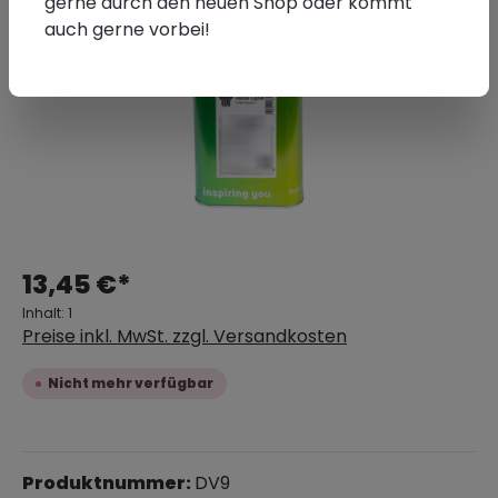
gerne durch den neuen Shop oder kommt
auch gerne vorbei!
13,45 €*
Inhalt:
1
Preise inkl. MwSt. zzgl. Versandkosten
Nicht mehr verfügbar
Produktnummer:
DV9