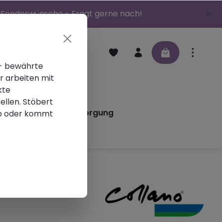
 | Sonderwünsche - Fragt gerne nach!
 - bewährte
r arbeiten mit
en
Schleifmittel
kte
ellen. Stöbert
iere
Altlackentsorgung
p oder kommt