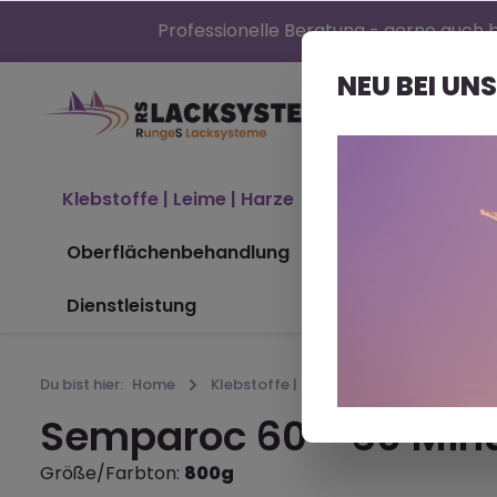
Professionelle Beratung - gerne auch b
NEU BEI UNS
Klebstoffe | Leime | Harze
Bootslacke (Nor
Oberflächenbehandlung
Maschinen
Dienstleistung
Du bist hier:
Home
Klebstoffe | Leime | Harze
PUR-Kleb
Semparoc 60 - 60 Minu
Größe/Farbton:
800g