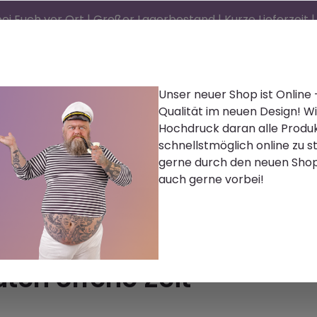
ei Euch vor Ort | Großer Lagerbestand | Kurze Lieferzeit
Unser neuer Shop ist Online
Qualität im neuen Design! Wi
d)®
Reinigen | Polieren
Farbe | Lacke | Lasur
Hochdruck daran alle Produ
schnellstmöglich online zu st
Zubehör
Bekleidung
Palettenware
Karr
gerne durch den neuen Sho
auch gerne vorbei!
stoff | Schaum
ten offene Zeit