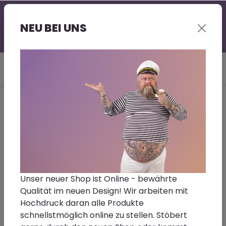
Professionelle Beratung - gerne auch bei Euch vor
Ort | Großer Lagerbestand | Kurze Lieferzeit |
NEU BEI UNS
Sonderwünsche - Fragt gerne nach!
Du bist hier:
Home
Reinigen | Polieren
Polierpasten
MENZERNA MARINE GELCOAT
PREMIUM GLOSS Step3
Größe/Farbton:
250ml
Unser neuer Shop ist Online - bewährte
Qualität im neuen Design! Wir arbeiten mit
Hochdruck daran alle Produkte
MENZERNA MARINE GELCOAT PREMIUM GLOSS Step3
schnellstmöglich online zu stellen. Stöbert