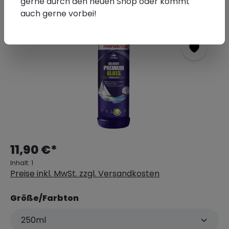
gerne durch den neuen Shop oder kommt
auch gerne vorbei!
11,90 €*
Inhalt:
1
Preise inkl. MwSt. zzgl. Versandkosten
Größe/Farbton