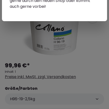
gerne durch den neuen Shop oder kommt
auch gerne vorbei!
99,96 €*
Inhalt:
1
Preise inkl. MwSt. zzgl. Versandkosten
Größe/Farbton