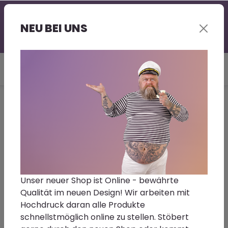
Professionelle Beratung - gerne auch bei Euch vor
Ort | Großer Lagerbestand | Kurze Lieferzeit |
NEU BEI UNS
Sonderwünsche - Fragt gerne nach!
Du bist hier:
Home
Klebstoffe | Leime | Harze
Collano Aqualine
Kontaktkleber H96
Größe/Farbton:
H96-19-2,5kg
Unser neuer Shop ist Online - bewährte
Qualität im neuen Design! Wir arbeiten mit
Collano Aqualine Kontaktkleber H96
Hochdruck daran alle Produkte
schnellstmöglich online zu stellen. Stöbert