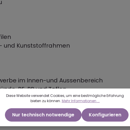
u
ilen
l- und Kunststoffrahmen
ewerbe im Innen-und Aussenbereich
ünde, PE, PP und Teflon.
Diese Website verwendet Cookies, um eine bestmögliche Erfahrung
bieten zu können.
Mehr Informationen ...
Nur technisch notwendige
Konfigurieren