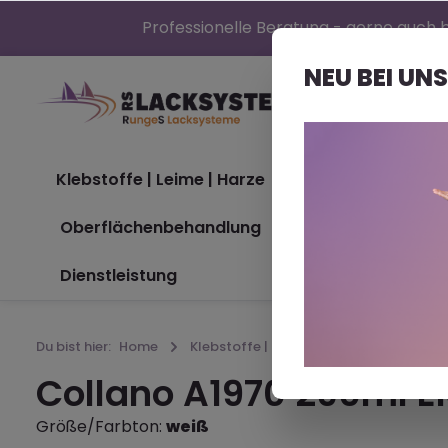
Professionelle Beratung - gerne auch b
NEU BEI UNS
Klebstoffe | Leime | Harze
Bootslacke (Nor
Oberflächenbehandlung
Maschinen
Dienstleistung
Du bist hier:
Home
Klebstoffe | Leime | Harze
Collano A1970 290ml E
Größe/Farbton:
weiß