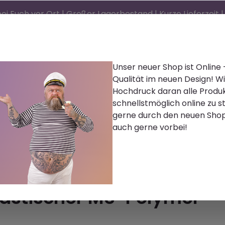
ei Euch vor Ort | Großer Lagerbestand | Kurze Lieferzeit
Unser neuer Shop ist Online
Qualität im neuen Design! Wi
d)®
Reinigen | Polieren
Farbe | Lacke | Lasur
Hochdruck daran alle Produ
schnellstmöglich online zu st
Zubehör
Bekleidung
Palettenware
Karr
gerne durch den neuen Sho
auch gerne vorbei!
lastischer MS-Polymer