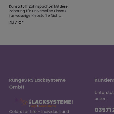
Kunststoff Zahnspachtel Mittlere
Zahnung für universellen Einsatz
für wässrige Klebstoffe Nicht
geeignet für lösungsmittelhaltige
4,17 €*
Klebstoffe
RungeS RS Lacksysteme
Kundens
GmbH
Unterstü
unter:
03971 2
Colors for Life – Individuell und