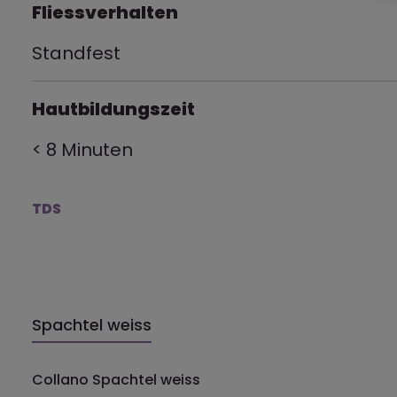
Fliessverhalten
Standfest
Hautbildungszeit
< 8 Minuten
TDS
Spachtel weiss
Produkt Anzahl: Gib den gewünsch
Collano Spachtel weiss
Stck