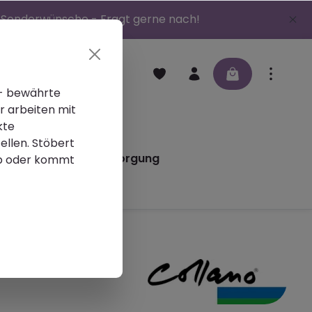
 | Sonderwünsche - Fragt gerne nach!
 - bewährte
r arbeiten mit
en
Schleifmittel
kte
ellen. Stöbert
iere
Altlackentsorgung
p oder kommt