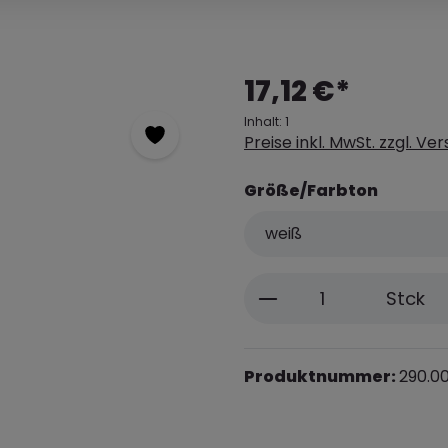
17,12 €*
Inhalt:
1
Preise inkl. MwSt. zzgl. V
Größe/Farbton
Produkt Anzahl: 
Stck
Produktnummer:
290.0