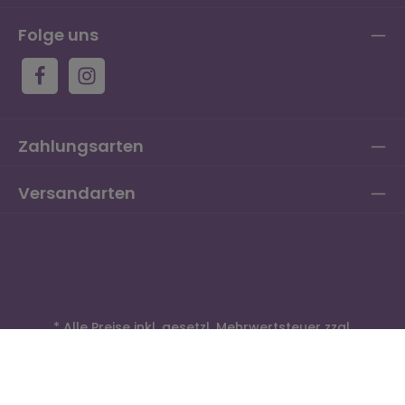
Folge uns
Zahlungsarten
Versandarten
* Alle Preise inkl. gesetzl. Mehrwertsteuer zzgl.
Versandkosten
und ggf. Nachnahmegebühren, wenn
nicht anders angegeben.
© 2026 RungeS RS Lacksysteme