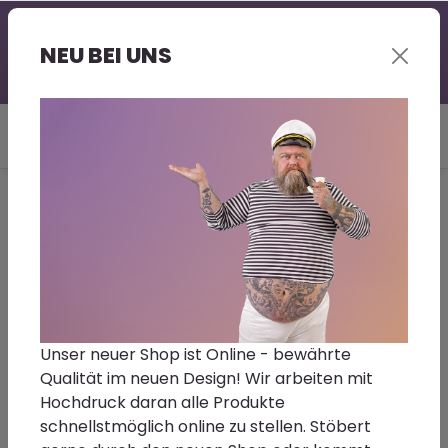
Professionelle Beratung - gerne auch bei Euch vor
Ort | Großer Lagerbestand | Kurze Lieferzeit |
NEU BEI UNS
Sonderwünsche - Fragt gerne nach!
Du bist hier:
Home
Reinigen | Polieren
Polierpasten
MENZERNA Heavy Cut
Compound 400 Polierpaste 1L
Unser neuer Shop ist Online - bewährte
Qualität im neuen Design! Wir arbeiten mit
MENZERNA Heavy Cut Compound 400 Polierpaste 1L
Hochdruck daran alle Produkte
schnellstmöglich online zu stellen. Stöbert