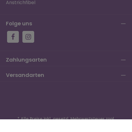
Anstrichfibel
Folge uns
Zahlungsarten
Versandarten
* Alle Preise inkl. gesetzl. Mehrwertsteuer zzgl.
Versandkosten
und ggf. Nachnahmegebühren, wenn
nicht anders angegeben.