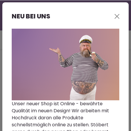
Professionelle Beratung - gerne auch bei Euch vor
Ort | Großer Lagerbestand | Kurze Lieferzeit |
NEU BEI UNS
Sonderwünsche - Fragt gerne nach!
Du bist hier:
Home
Maschinen
Flex-Tools
Flex Exzenterschleifer ORE 5-
150 EC,150 mm,Hub 5mm
Unser neuer Shop ist Online - bewährte
Qualität im neuen Design! Wir arbeiten mit
Flex Exzenterschleifer,150 mm,Hub 5mm
Hochdruck daran alle Produkte
schnellstmöglich online zu stellen. Stöbert